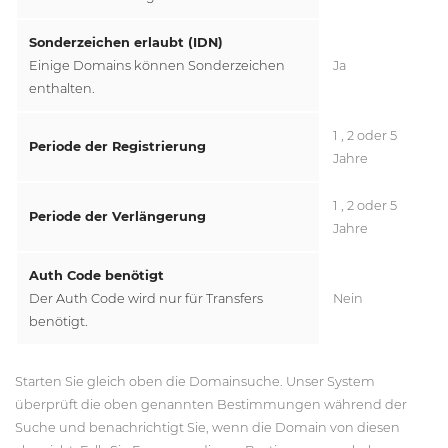
Sonderzeichen erlaubt (IDN)
Einige Domains können Sonderzeichen
Ja
enthalten.
1 , 2 oder 5
Periode der Registrierung
Jahre
1 , 2 oder 5
Periode der Verlängerung
Jahre
Auth Code benötigt
Der Auth Code wird nur für Transfers
Nein
benötigt.
Starten Sie gleich oben die Domainsuche. Unser System
überprüft die oben genannten Bestimmungen während der
Suche und benachrichtigt Sie, wenn die Domain von diesen