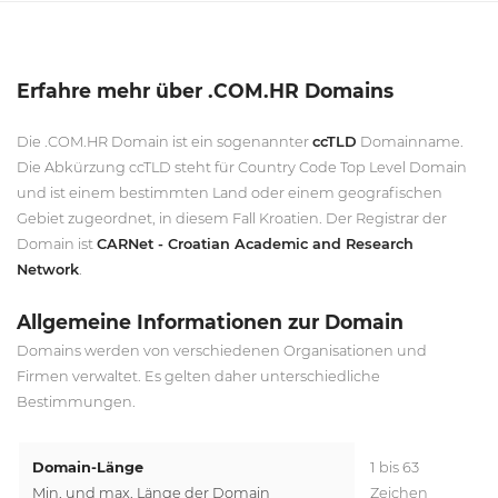
Erfahre mehr über .COM.HR Domains
Die .COM.HR Domain ist ein sogenannter
ccTLD
Domainname.
Die Abkürzung ccTLD steht für Country Code Top Level Domain
und ist einem bestimmten Land oder einem geografischen
Gebiet zugeordnet, in diesem Fall Kroatien. Der Registrar der
Domain ist
CARNet - Croatian Academic and Research
Network
.
Allgemeine Informationen zur Domain
Domains werden von verschiedenen Organisationen und
Firmen verwaltet. Es gelten daher unterschiedliche
Bestimmungen.
Domain-Länge
1 bis 63
Min. und max. Länge der Domain
Zeichen