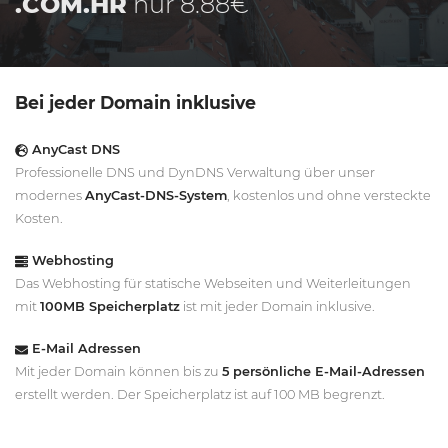
.COM.HR
nur 8.88€
Bei jeder Domain inklusive
AnyCast DNS
Professionelle DNS und DynDNS Verwaltung über unser
modernes
AnyCast-DNS-System
, kostenlos und ohne versteckte
Kosten.
Webhosting
Das Webhosting für statische Webseiten und Weiterleitungen
mit
100MB Speicherplatz
ist mit jeder Domain inklusive.
E-Mail Adressen
Mit jeder Domain können bis zu
5 persönliche E-Mail-Adressen
erstellt werden. Der Speicherplatz ist auf 100 MB begrenzt.