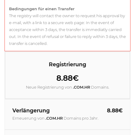
Bedingungen für einen Transfer
The registry will contact the owner to request his approval by
e-mail, with a link to a secure web page: In the event of
acceptance within 3 days, the transfer is immediatly carried
out. In the event of refusal or failure to reply within 3 days, the
transfer is cancelled.
Registrierung
8.88€
Neue Registrierung von
.COM.HR
Domains.
Verlängerung
8.88€
Erneuerung von
.COM.HR
Domains pro Jahr.