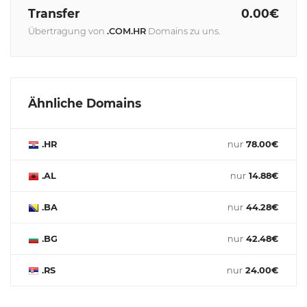
Transfer
0.00€
Übertragung von
.COM.HR
Domains zu uns.
Ähnliche Domains
.HR
nur
78.00€
.AL
nur
14.88€
.BA
nur
44.28€
.BG
nur
42.48€
.RS
nur
24.00€