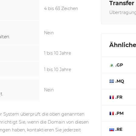
Transfer
4 bis 63 Zeichen
Übertragun
Nein
lten.
Ähnlich
1 bis 10 Jahre
.GP
1 bis 10 Jahre
.MQ
Nein
t.
.FR
.PM
er System überprüft die oben genannten
chtigt Sie, wenn die Domain von diesen
.RE
ngen haben, kontaktieren Sie jederzeit