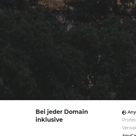
Bei jeder Domain
Any
inklusive
Profe
Verwa
AnyCa