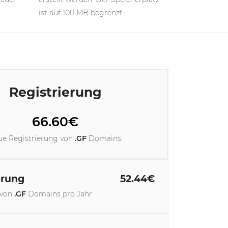
ist auf 100 MB begrenzt.
Registrierung
66.60€
e Registrierung von
.GF
Domains.
erung
52.44€
 von
.GF
Domains pro Jahr.