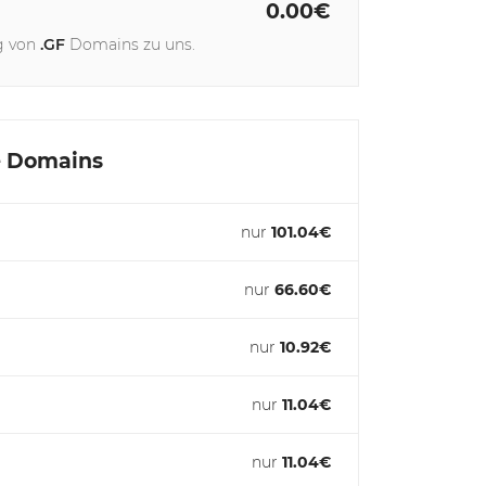
0.00€
g von
.GF
Domains zu uns.
e Domains
nur
101.04€
nur
66.60€
nur
10.92€
nur
11.04€
nur
11.04€