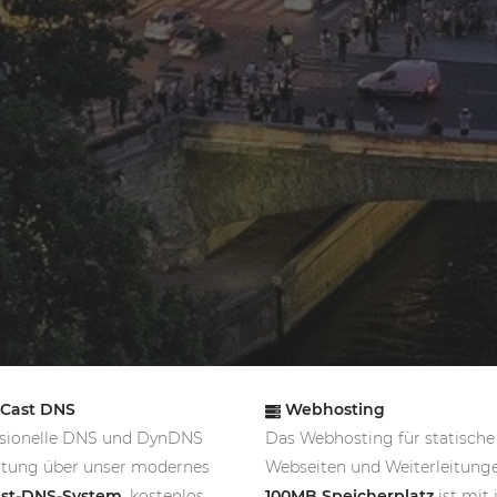
Cast DNS
Webhosting
ssionelle DNS und DynDNS
Das Webhosting für statische
ltung über unser modernes
Webseiten und Weiterleitung
st-DNS-System
, kostenlos
100MB Speicherplatz
ist mit 