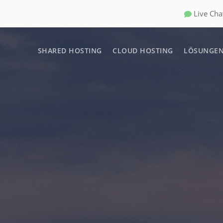
Live Cha
SHARED HOSTING
CLOUD HOSTING
LÖSUNGE
Dedicat
Für sta
Shoutca
Starte 