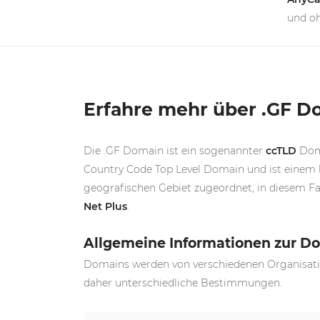
und oh
Erfahre mehr über .GF D
Die .GF Domain ist ein sogenannter
ccTLD
Doma
Country Code Top Level Domain und ist einem
geografischen Gebiet zugeordnet, in diesem Fal
Net Plus
.
Allgemeine Informationen zur D
Domains werden von verschiedenen Organisatio
daher unterschiedliche Bestimmungen.