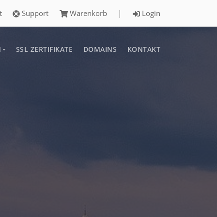
t
Support
Warenkorb
|
Login
N
SSL ZERTIFIKATE
DOMAINS
KONTAKT
ed Hosting
rk frequentierte Webseiten
st Hosting
deinen Radiosender