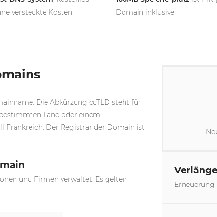
ne versteckte Kosten.
Domain inklusive.
omains
inname. Die Abkürzung ccTLD steht für
 bestimmten Land oder einem
l Frankreich. Der Registrar der Domain ist
Neu
omain
Verläng
nen und Firmen verwaltet. Es gelten
Erneuerung