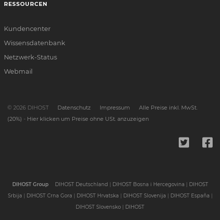
RESSOURCEN
Kundencenter
Wissensdatenbank
Netzwerk-Status
Webmail
© 2026 DIHOST
Datenschutz
Impressum
Alle Preise inkl. MwSt.
(20%)
-
Hier klicken um Preise ohne USt. anzuzeigen
DIHOST Group
DIHOST Deutschland
|
DIHOST Bosna i Hercegovina
|
DIHOST
Srbija
|
DIHOST Crna Gora
|
DIHOST Hrvatska
|
DIHOST Slovenija
|
DIHOST España
|
DIHOST Slovensko
|
DIHOST