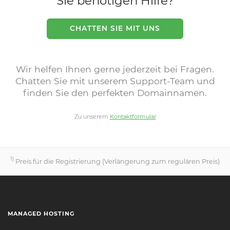
Sie benötigen Hilfe?
CHATTEN SIE MIT UNS
Wir helfen Ihnen gerne jederzeit bei Fragen.
Chatten Sie mit unserem Support-Team und
finden Sie den perfekten Domainnamen.
Zu unserem
Kontaktformular
1)
Preis für die Registrierung (Verlängerung zum regulären Preis)
MANAGED HOSTING