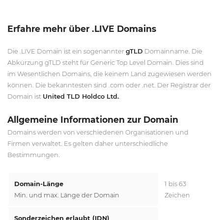
Erfahre mehr über .LIVE Domains
Die .LIVE Domain ist ein sogenannter
gTLD
Domainname. Die
Abkürzung gTLD steht für Generic Top Level Domain. Dies sind
im Wesentlichen Domains, die keinem Land zugewiesen werden
können. Die bekanntesten sind .com oder .net. Der Registrar der
Domain ist
United TLD Holdco Ltd.
.
Allgemeine Informationen zur Domain
Domains werden von verschiedenen Organisationen und
Firmen verwaltet. Es gelten daher unterschiedliche
Bestimmungen.
Domain-Länge
1 bis 63
Min. und max. Länge der Domain
Zeichen
Sonderzeichen erlaubt (IDN)