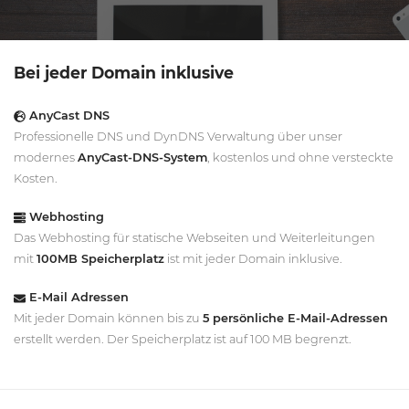
Bei jeder Domain inklusive
AnyCast DNS
Professionelle DNS und DynDNS Verwaltung über unser
modernes
AnyCast-DNS-System
, kostenlos und ohne versteckte
Kosten.
Webhosting
Das Webhosting für statische Webseiten und Weiterleitungen
mit
100MB Speicherplatz
ist mit jeder Domain inklusive.
E-Mail Adressen
Mit jeder Domain können bis zu
5 persönliche E-Mail-Adressen
erstellt werden. Der Speicherplatz ist auf 100 MB begrenzt.