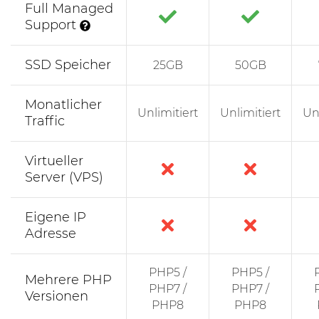
Full Managed
Support
SSD Speicher
25GB
50GB
Monatlicher
Unlimitiert
Unlimitiert
Un
Traffic
Virtueller
Server (VPS)
Eigene IP
Adresse
PHP5 /
PHP5 /
Mehrere PHP
PHP7 /
PHP7 /
Versionen
PHP8
PHP8