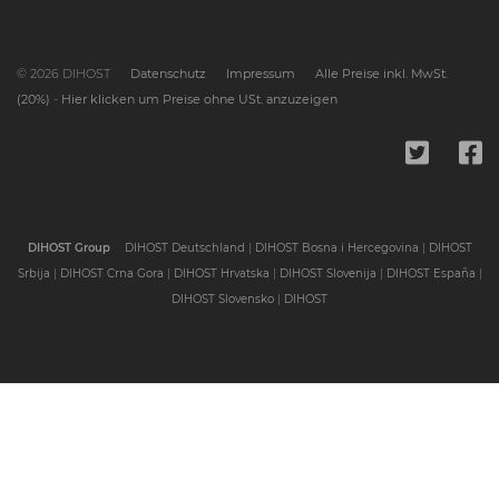
© 2026 DIHOST
Datenschutz
Impressum
Alle Preise inkl. MwSt.
(20%)
-
Hier klicken um Preise ohne USt. anzuzeigen
DIHOST Group
DIHOST Deutschland
|
DIHOST Bosna i Hercegovina
|
DIHOST
Srbija
|
DIHOST Crna Gora
|
DIHOST Hrvatska
|
DIHOST Slovenija
|
DIHOST España
|
DIHOST Slovensko
|
DIHOST